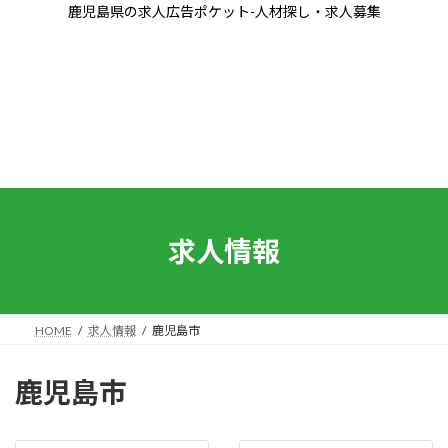
コ
ナ
鹿児島県の求人広告ポケット-人材探し・求人募集
ン
ビ
テ
ゲ
ン
ー
ツ
シ
へ
ョ
ス
ン
キ
に
ッ
移
プ
動
求人情報
HOME
求人情報
鹿児島市
鹿児島市