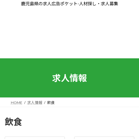
コ
ナ
鹿児島県の求人広告ポケット-人材探し・求人募集
ン
ビ
テ
ゲ
ン
ー
ツ
シ
へ
ョ
ス
ン
キ
に
ッ
移
プ
動
求人情報
HOME
求人情報
飲食
飲食