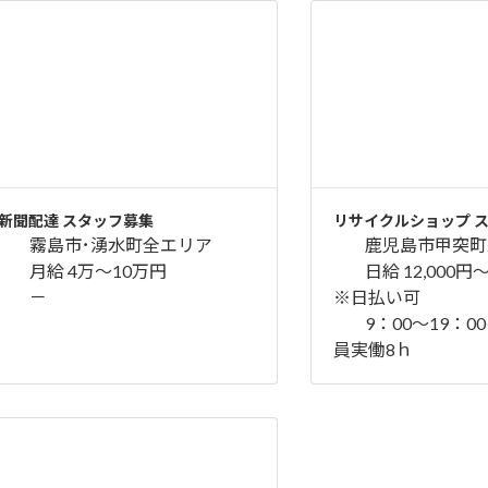
新聞配達 スタッフ募集
リサイクルショップ 
霧島市･湧水町全エリア
鹿児島市甲突町2
月給 4万～10万円
日給 12,000円
－
※日払い可
9：00～19：
員実働8ｈ