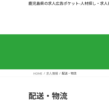
コ
ナ
鹿児島県の求人広告ポケット-人材探し・求人
ン
ビ
テ
ゲ
ン
ー
ツ
シ
へ
ョ
ス
ン
キ
に
ッ
移
プ
動
HOME
求人情報
配送・物流
配送・物流