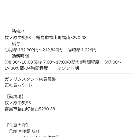
勤務地
牧ノ原中央SS 霧島市福山町福山5290-38
給与
①月給 192,909円〜219,840円 ②時給 1,026円
勤務時間
①8:30〜18:00 又は 7:00〜19:00の間の8時間程度 ②7:00〜
19:30の間の4時間程度 ※シフト制
ガソリンスタンド店員募集
正社員･パート
【勤務地】
牧ノ原中央SS
霧島市福山町福山5290-38
【仕事内容】
①給油作業 及び