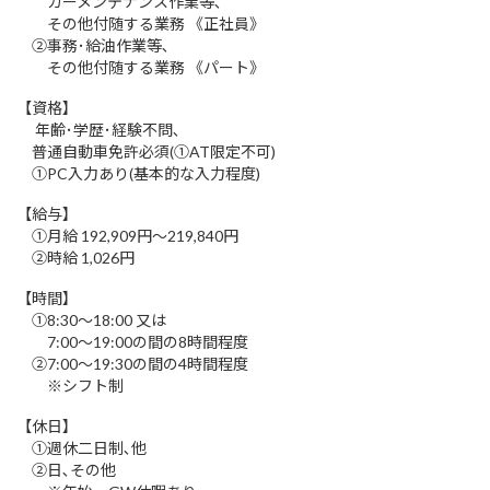
カーメンテナンス作業等､
その他付随する業務 《正社員》
②事務･給油作業等､
その他付随する業務 《パート》
【資格】
年齢･学歴･経験不問､
普通自動車免許必須(①AT限定不可)
①PC入力あり(基本的な入力程度)
【給与】
①月給 192,909円〜219,840円
②時給 1,026円
【時間】
①8:30〜18:00 又は
7:00〜19:00の間の8時間程度
②7:00〜19:30の間の4時間程度
※シフト制
【休日】
①週休二日制､他
②日､その他