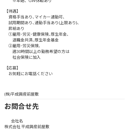
※年始、GW休暇あり
【待遇】
資格手当あり､マイカー通勤可､
試用期間あり､通勤手当あり(上限あり)､
昇給あり
①雇用･労災･健康保険､厚生年金､
退職金共済､厚生年金基金
②雇用･労災保険､
週30時間以上の勤務希望の方は
社会保険に加入
【応募】
お気軽にお電話ください
(株)平成興産前屋敷
お問合せ先
会社名
株式会社 平成興産前屋敷