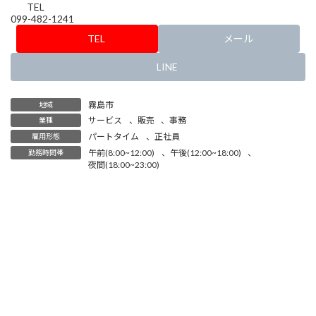
TEL
099-482-1241
TEL
メール
LINE
霧島市
地域
サービス
、
販売
、
事務
業種
パートタイム
、
正社員
雇用形態
午前(8:00~12:00)
、
午後(12:00~18:00)
、
勤務時間帯
夜間(18:00~23:00)