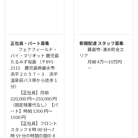
正社員・パート募集
新聞配達 スタッフ募集
フェアフィールド・
霧島市･湧水町全エ
バイ・マリオット 鹿児島
リア
たるみず桜島 （〒891-
月給 4万～10万円
2115 鹿児島県垂水市
－
浜平２０５７－３ 浜平
温泉前バス停から徒歩１
分）
【正社員】月給
220,000 円〜250,000 円
（固定残業代なし）【パ
ート】時給 1300 円〜
1500 円
【正社員】フロント
スタッフ 8 時 00 分〜7
時 59 分の時間の間の 8