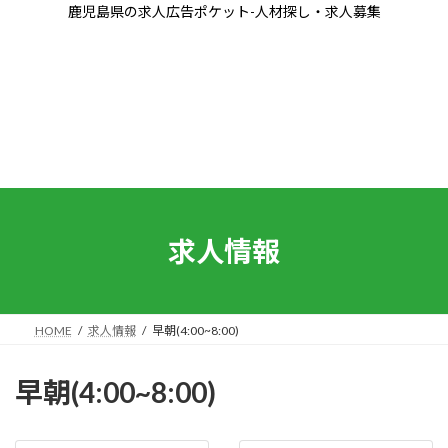
コ
ナ
鹿児島県の求人広告ポケット-人材探し・求人募集
ン
ビ
テ
ゲ
ン
ー
ツ
シ
へ
ョ
ス
ン
キ
に
ッ
移
プ
動
求人情報
HOME
求人情報
早朝(4:00~8:00)
早朝(4:00~8:00)