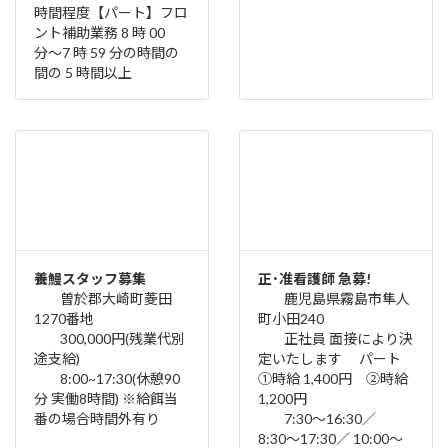
時間程度【パート】フロ
ント補助業務 8 時 00
分〜7 時 59 分の時間の
間の 5 時間以上
養鰻スタッフ募集
正･准看護師 急募!
曽於郡大崎町菱田
鹿児島県霧島市隼人
1270番地
町小田240
300,000円(残業代別
正社員 面接により決
途支給)
定いたします パート
8:00~17:30(休憩90
①時給 1,400円 ②時給
分 実働8時間) ※給餌当
1,200円
番の場合時間外有り
7:30〜16:30／
8:30〜17:30／ 10:00〜